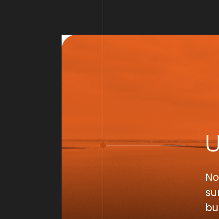
No
su
bu