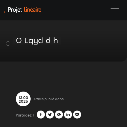
O Lqyd d h
13
.
03
Article publié dans
2025
Partagez !
Facebook
Twitter
WhatsApp
LinkedIn
Mail