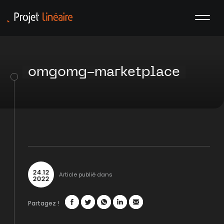
omgomg-marketplace
24
.
12
Article publié dans
2022
Partagez !
Facebook
Twitter
WhatsApp
LinkedIn
Mail