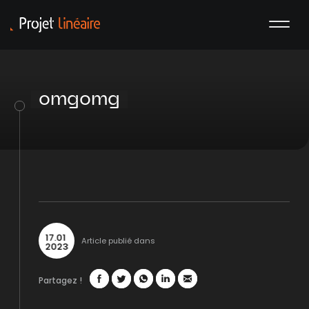
omgomg
17
.
01
Article publié dans
2023
Partagez !
Facebook
Twitter
WhatsApp
LinkedIn
Mail