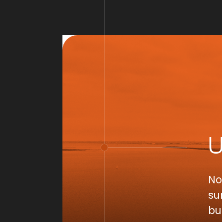
No
su
bu