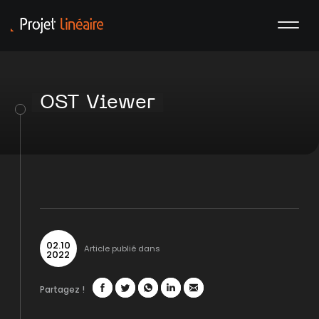
OST Viewer
02
.
10
Article publié dans
2022
Partagez !
Facebook
Twitter
WhatsApp
LinkedIn
Mail