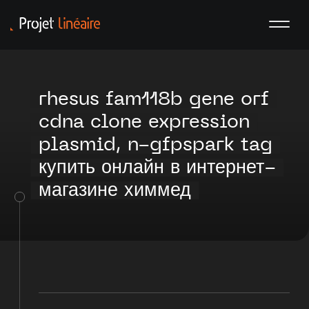
rhesus fam118b gene orf
cdna clone expression
plasmid, n-gfpspark tag
купить онлайн в интернет-
магазине химмед