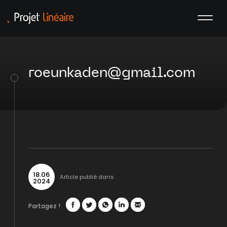
roeunkaden@gmail.com
18
.
06
Article publié dans
2024
Partagez !
Facebook
Twitter
WhatsApp
LinkedIn
Mail