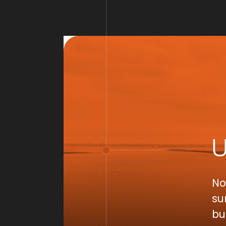
No
su
bu