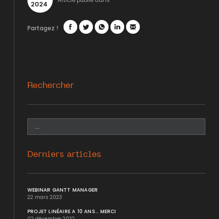
Article publié dans
2024
Partagez !
Facebook
Twitter
WhatsApp
LinkedIn
Mail
Rechercher
Derniers articles
WEBINAR GANTT MANAGER
22 mars 2023
PROJET LINÉAIRE A 10 ANS... MERCI
02 décembre 2022