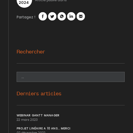
Article publié dans
2024
Partagez !
Facebook
Twitter
WhatsApp
LinkedIn
Mail
Rechercher
Derniers articles
WEBINAR GANTT MANAGER
22 mars 2023
PROJET LINÉAIRE A 10 ANS... MERCI
02 décembre 2022