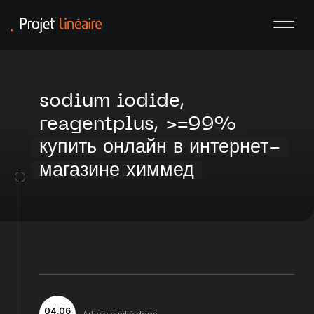
sodium iodide,
reagentplus, >=99%
купить онлайн в интернет-
магазине химмед
04
.
06