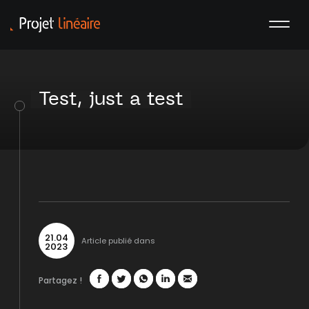
Test, just a test
21
.
04
Article publié dans
2023
Partagez !
Facebook
Twitter
WhatsApp
LinkedIn
Mail