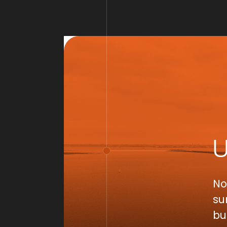
No
su
bu