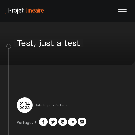
Test, just a test
21
.
04
Article publié dans
2023
Partagez !
Facebook
Twitter
WhatsApp
LinkedIn
Mail