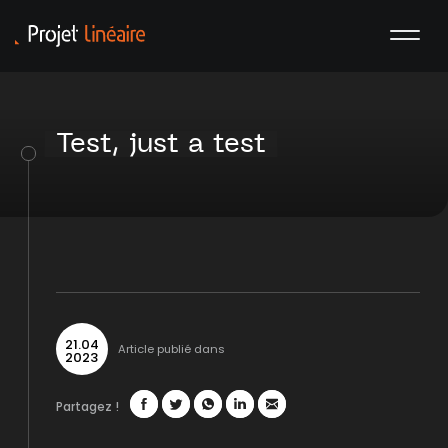
Test, just a test
21
.
04
Article publié dans
2023
Partagez !
Facebook
Twitter
WhatsApp
LinkedIn
Mail