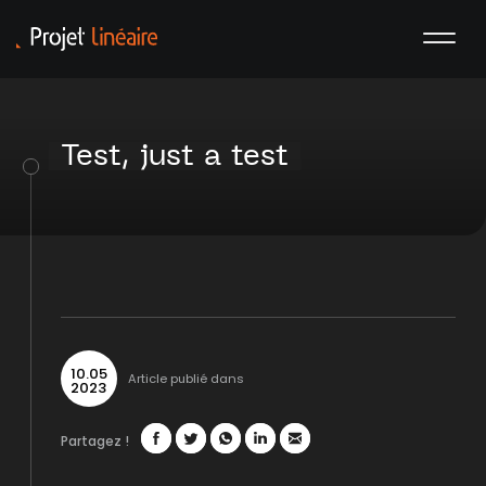
Test, just a test
10
.
05
Article publié dans
2023
Partagez !
Facebook
Twitter
WhatsApp
LinkedIn
Mail