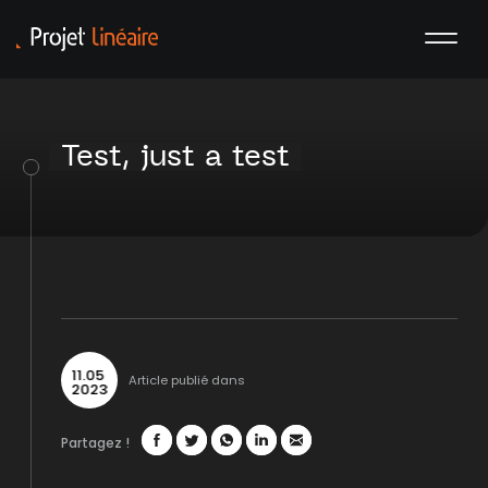
Test, just a test
11
.
05
Article publié dans
2023
Partagez !
Facebook
Twitter
WhatsApp
LinkedIn
Mail