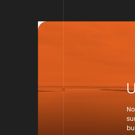
No
su
bu