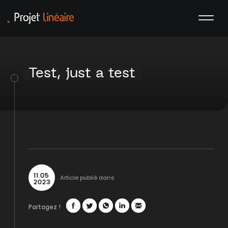
Test, just a test
11
.
05
Article publié dans
2023
Partagez !
Facebook
Twitter
WhatsApp
LinkedIn
Mail