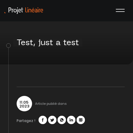
Test, just a test
11
.
05
Article publié dans
2023
Partagez !
Facebook
Twitter
WhatsApp
LinkedIn
Mail