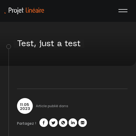
Test, just a test
11
.
05
Article publié dans
2023
Partagez !
Facebook
Twitter
WhatsApp
LinkedIn
Mail