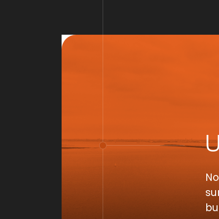
No
su
bu