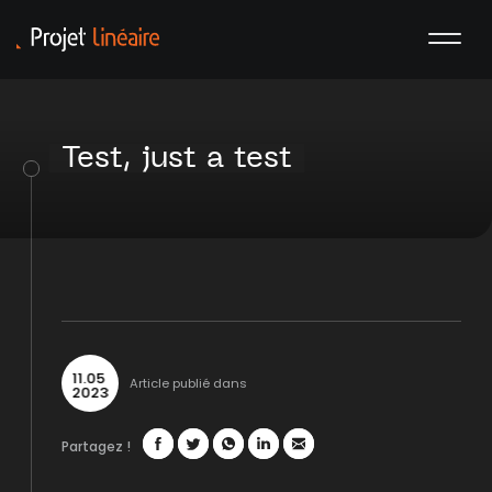
Test, just a test
11
.
05
Article publié dans
2023
Partagez !
Facebook
Twitter
WhatsApp
LinkedIn
Mail