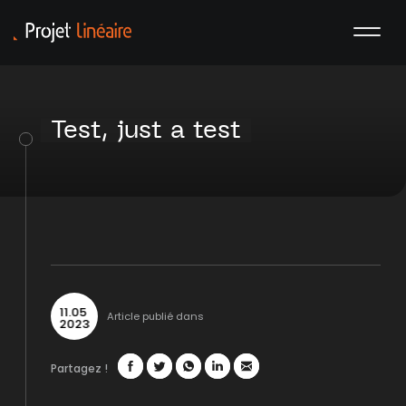
Test, just a test
11
.
05
Article publié dans
2023
Partagez !
Facebook
Twitter
WhatsApp
LinkedIn
Mail