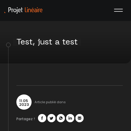
Test, just a test
11
.
05
Article publié dans
2023
Partagez !
Facebook
Twitter
WhatsApp
LinkedIn
Mail