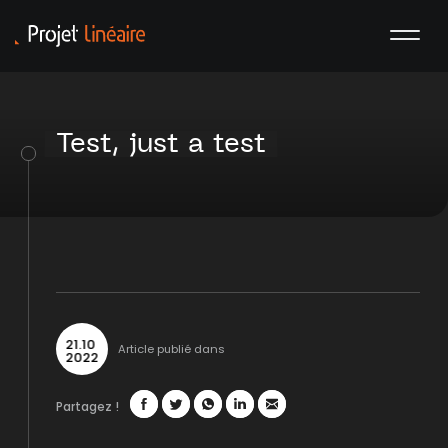
Test, just a test
21
.
10
Article publié dans
2022
Partagez !
Facebook
Twitter
WhatsApp
LinkedIn
Mail