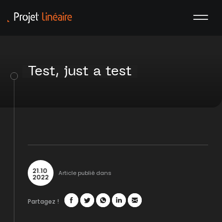
Test, just a test
21
.
10
Article publié dans
2022
Partagez !
Facebook
Twitter
WhatsApp
LinkedIn
Mail