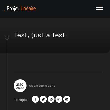
Test, just a test
21
.
10
Article publié dans
2022
Partagez !
Facebook
Twitter
WhatsApp
LinkedIn
Mail