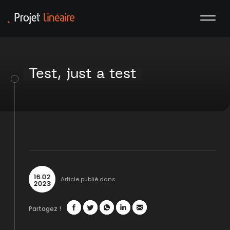
Test, just a test
16
.
02
Article publié dans
2023
Partagez !
Facebook
Twitter
WhatsApp
LinkedIn
Mail