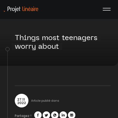
Things most teenagers
worry about
27
.
11
Article publié dans
2022
Partagez !