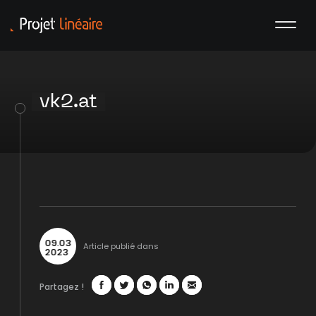
vk2.at
09
.
03
Article publié dans
2023
Partagez !
Facebook
Twitter
WhatsApp
LinkedIn
Mail