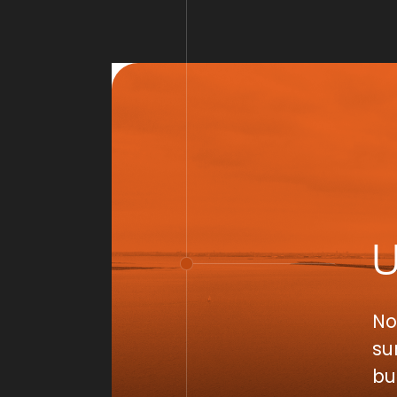
No
su
bu