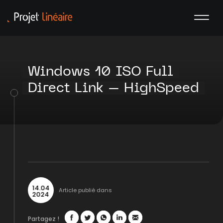
Windows 10 ISO Full
Direct Link – HighSpeed
14
.
04
Article publié dans
2024
Partagez !