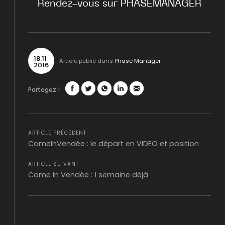
Rendez-vous sur PHASEMANAGER
18
.
11
Article publié dans
Phase Manager
2016
Partagez !
Facebook
Twitter
WhatsApp
LinkedIn
Mail
ARTICLE PRÉCÉDENT
ComeInVendée : le départ en VIDEO et position
ARTICLE SUIVANT
Come In Vendée : 1 semaine déjà