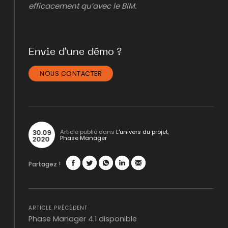
efficacement qu’avec le BIM.
Envie d’une démo ?
NOUS CONTACTER
30
.
09
Article publié dans
L'univers du projet
,
Phase Manager
2020
Partagez !
Facebook
Twitter
WhatsApp
LinkedIn
Mail
ARTICLE PRÉCÉDENT
Phase Manager 4.1 disponible