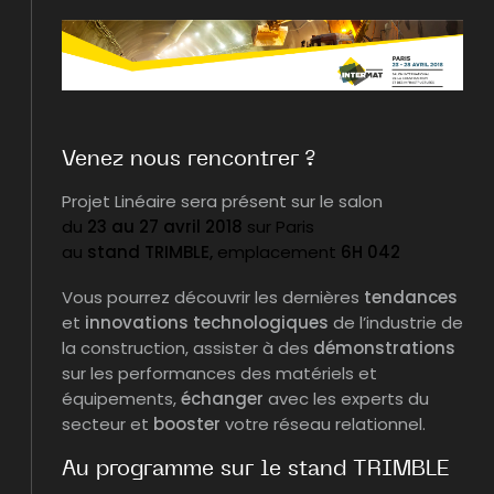
Venez nous rencontrer ?
Projet Linéaire sera présent sur le salon
du
23 au 27 avril 2018
sur Paris
au
stand TRIMBLE,
emplacement
6H 042
Vous pourrez découvrir les dernières
tendances
et
innovations technologiques
de l’industrie de
la construction, assister à des
démonstrations
sur les performances des matériels et
équipements,
échanger
avec les experts du
secteur et
booster
votre réseau relationnel.
Au programme sur le stand TRIMBLE